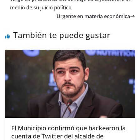
o
p
m
n
tir
medio de su juicio político
o
p
Urgente en materia económica
k
También te puede gustar
El Municipio confirmó que hackearon la
cuenta de Twitter del alcalde de