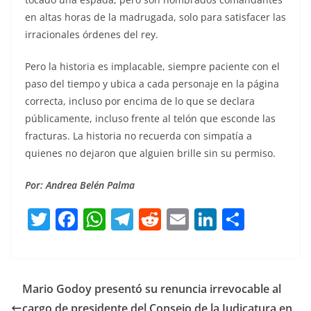
en altas horas de la madrugada, solo para satisfacer las
irracionales órdenes del rey.
Pero la historia es implacable, siempre paciente con el
paso del tiempo y ubica a cada personaje en la página
correcta, incluso por encima de lo que se declara
públicamente, incluso frente al telón que esconde las
fracturas. La historia no recuerda con simpatía a
quienes no dejaron que alguien brille sin su permiso.
Por: Andrea Belén Palma
T
F
W
T
R
E
Li
C
w
a
h
el
e
m
n
o
itt
c
at
e
d
ai
k
m
er
e
s
gr
di
l
e
p
Mario Godoy presentó su renuncia irrevocable al
b
A
a
t
dI
ar
cargo de presidente del Consejo de la Judicatura en