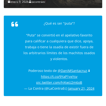
enero 9, 2026
lacontraec
¿Qué es ser "puta"?
"Puta" se convirtió en el apelativo favorito
para calificar a cualquiera que dice, apoya,
trabaja o tiene la osadía de existir fuera de
los arbitrarios límites de los machitos osados
y violentos.
Poderoso texto de
@DaniMSantacruz
.⬇️
https://t.co/9YaP1yxYsv
pic.twitter.com/hjKwU2m6oB
— La Contra (@LaContraEc)
January 21, 2024