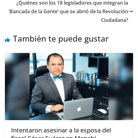
o
p
m
n
tir
¿Quiénes son los 18 legisladores que integran la
o
p
‘Bancada de la Gente’ que se abrió de la Revolución
Ciudadana?
k
También te puede gustar
Intentaron asesinar a la esposa del