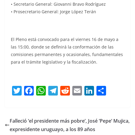
• Secretario General: Giovanni Bravo Rodríguez
• Prosecretario General: Jorge López Terán
El Pleno está convocado para el viernes 16 de mayo a
las 15:00, donde se definirá la conformación de las
comisiones permanentes y ocasionales, fundamentales
para el trámite legislativo y la fiscalización.
T
F
W
T
R
E
Li
C
w
a
h
el
e
m
n
o
itt
c
at
e
d
ai
k
m
er
e
s
gr
di
l
e
p
Falleció ‘el presidente más pobre’, José ‘Pepe’ Mujica,
b
A
a
t
dI
ar
expresidente uruguayo, a los 89 años