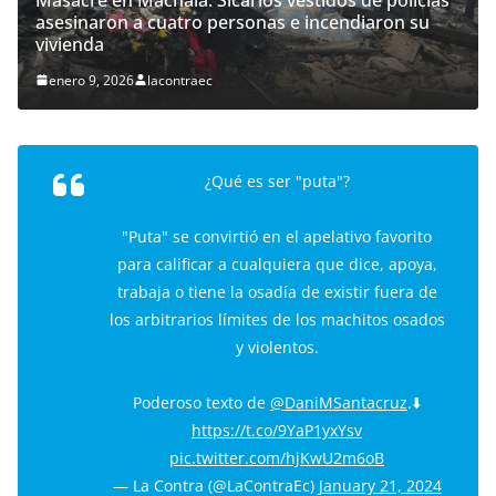
asesinaron a cuatro personas e incendiaron su
vivienda
enero 9, 2026
lacontraec
¿Qué es ser "puta"?
"Puta" se convirtió en el apelativo favorito
para calificar a cualquiera que dice, apoya,
trabaja o tiene la osadía de existir fuera de
los arbitrarios límites de los machitos osados
y violentos.
Poderoso texto de
@DaniMSantacruz
.⬇️
https://t.co/9YaP1yxYsv
pic.twitter.com/hjKwU2m6oB
— La Contra (@LaContraEc)
January 21, 2024