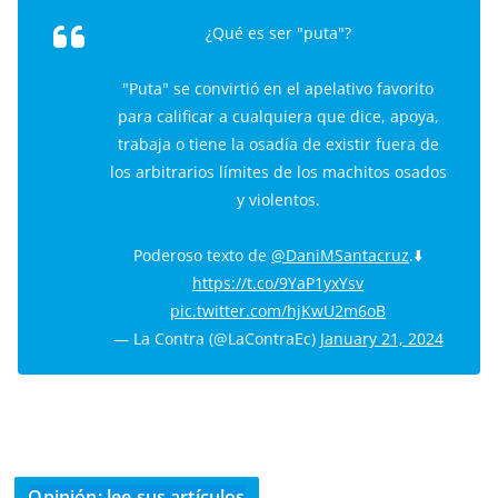
¿Qué es ser "puta"?
"Puta" se convirtió en el apelativo favorito
para calificar a cualquiera que dice, apoya,
trabaja o tiene la osadía de existir fuera de
los arbitrarios límites de los machitos osados
y violentos.
Poderoso texto de
@DaniMSantacruz
.⬇️
https://t.co/9YaP1yxYsv
pic.twitter.com/hjKwU2m6oB
— La Contra (@LaContraEc)
January 21, 2024
Opinión: lee sus artículos