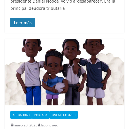
presidente Daniel Noboa, volvió a ‘desaparecer’. Era la
principal deudora tributaria
Leer más
ACTUALIDAD
PORTADA
UNCATEGORIZED
mayo 20, 2025
lacontraec