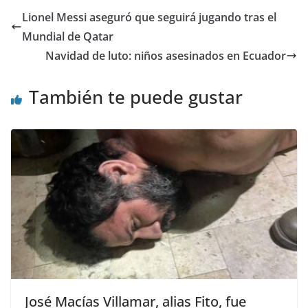
er
e
s
gr
di
l
e
p
Lionel Messi aseguró que seguirá jugando tras el
b
A
a
t
dI
ar
Mundial de Qatar
o
p
m
n
tir
Navidad de luto: niños asesinados en Ecuador
o
p
También te puede gustar
k
José Macías Villamar, alias Fito, fue