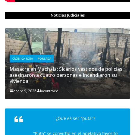
Noticias Judiciales
CRÓNICA ROJA
PORTADA
Masacre en Machala: Sicarios vestidos de policías
asesinaron a cuatro personas e incendiaron su
vivienda
enero 9, 2026
lacontraec
¿Qué es ser "puta"?
"Puta" se convirtió en el apelativo favorito