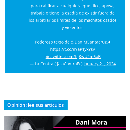
para calificar a cualquiera que dice, apoya,
trabaja o tiene la osadía de existir fuera de
los arbitrarios límites de los machitos osados
y violentos.
Poderoso texto de
@DaniMSantacruz
.⬇️
https://t.co/9YaP1yxYsv
pic.twitter.com/hjKwU2m6oB
— La Contra (@LaContraEc)
January 21, 2024
Opinión: lee sus artículos