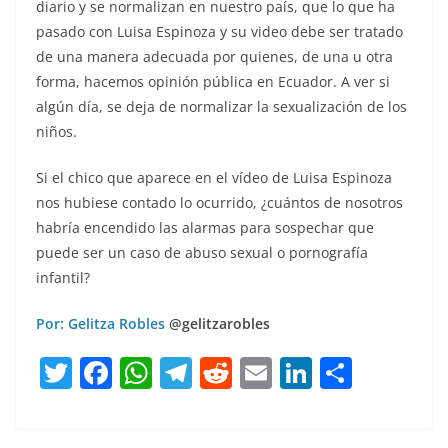
diario y se normalizan en nuestro país, que lo que ha
pasado con Luisa Espinoza y su video debe ser tratado
de una manera adecuada por quienes, de una u otra
forma, hacemos opinión pública en Ecuador. A ver si
algún día, se deja de normalizar la sexualización de los
niños.
Si el chico que aparece en el vídeo de Luisa Espinoza
nos hubiese contado lo ocurrido, ¿cuántos de nosotros
habría encendido las alarmas para sospechar que
puede ser un caso de abuso sexual o pornografía
infantil?
Por: Gelitza Robles
@gelitzarobles
T
F
W
T
R
E
Li
C
w
a
h
el
e
m
n
o
itt
c
at
e
d
ai
k
m