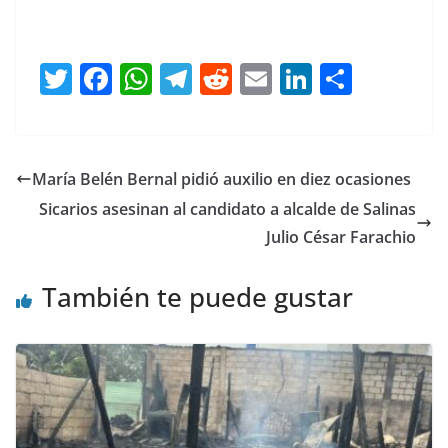
T
F
W
T
R
E
Li
C
w
a
h
el
e
m
n
o
itt
c
at
e
d
ai
k
m
er
e
s
gr
di
l
e
p
María Belén Bernal pidió auxilio en diez ocasiones
b
A
a
t
dI
ar
Sicarios asesinan al candidato a alcalde de Salinas
o
p
m
n
tir
Julio César Farachio
o
p
También te puede gustar
k