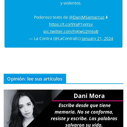
y violentos.
Poderoso texto de
@DaniMSantacruz
.⬇️
https://t.co/9YaP1yxYsv
pic.twitter.com/hjKwU2m6oB
— La Contra (@LaContraEc)
January 21, 2024
Opinión: lee sus artículos