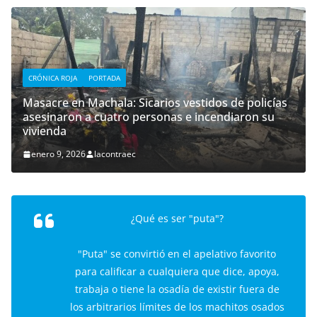
CRÓNICA ROJA
PORTADA
Masacre en Machala: Sicarios vestidos de policías
asesinaron a cuatro personas e incendiaron su
vivienda
enero 9, 2026
lacontraec
¿Qué es ser "puta"?
"Puta" se convirtió en el apelativo favorito
para calificar a cualquiera que dice, apoya,
trabaja o tiene la osadía de existir fuera de
los arbitrarios límites de los machitos osados