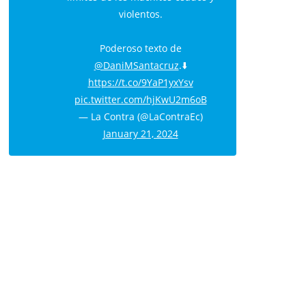
violentos.
Poderoso texto de
@DaniMSantacruz
.⬇️
https://t.co/9YaP1yxYsv
pic.twitter.com/hjKwU2m6oB
— La Contra (@LaContraEc)
January 21, 2024