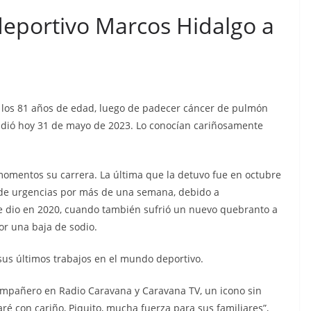
n cárcel
Sicarios acribillan a
 deportivo Marcos Hidalgo a
que está
funcionario municipal
a al
frente al Municipio de
dos de
Manta
os
julio 2, 2026
lacontraec
 a los 81 años de edad, luego de padecer cáncer de pulmón
aec
fundió hoy 31 de mayo de 2023. Lo conocían cariñosamente
momentos su carrera. La última que la detuvo fue en octubre
 de urgencias por más de una semana, debido a
e dio en 2020, cuando también sufrió un nuevo quebranto a
or una baja de sodio.
n sus últimos trabajos en el mundo deportivo.
compañero en Radio Caravana y Caravana TV, un icono sin
é con cariño, Piquito, mucha fuerza para sus familiares”,