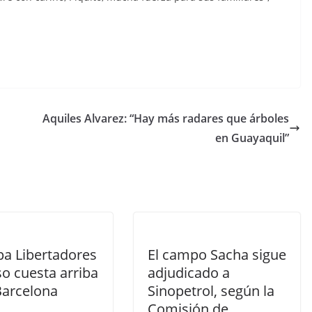
C
o
m
p
Aquiles Alvarez: “Hay más radares que árboles
ar
en Guayaquil”
tir
pa Libertadores
El campo Sacha sigue
o cuesta arriba
adjudicado a
Barcelona
Sinopetrol, según la
Comisión de