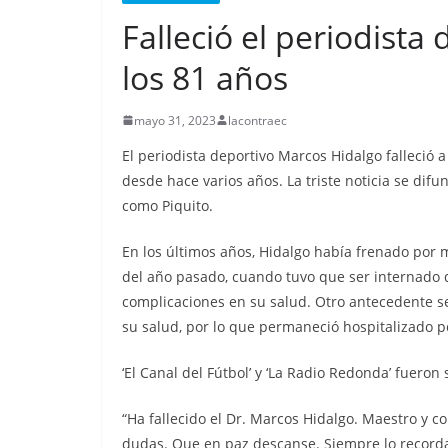
Nueva matanza e
Falleció el periodista
de Esmeraldas, 
militarizada, dej
los 81 años
menos 13 priva
mayo 31, 2023
lacontraec
libertad fallecid
El periodista deportivo Marcos Hidalgo falleció
septiembre 25, 2025
lacontr
desde hace varios años. La triste noticia se di
como Piquito.
En los últimos años, Hidalgo había frenado por 
del año pasado, cuando tuvo que ser internado
complicaciones en su salud. Otro antecedente s
su salud, por lo que permaneció hospitalizado p
‘El Canal del Fútbol’ y ‘La Radio Redonda’ fuero
“Ha fallecido el Dr. Marcos Hidalgo. Maestro y 
dudas. Que en paz descanse. Siempre lo recordar