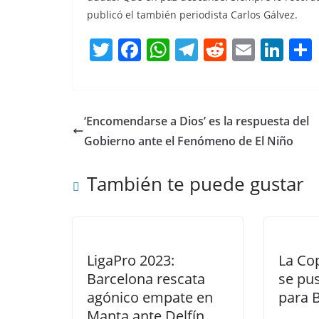
publicó el también periodista Carlos Gálvez.
T
F
W
T
R
E
Li
w
a
h
el
e
m
n
itt
c
at
e
d
ai
k
er
e
s
gr
di
l
e
‘Encomendarse a Dios’ es la respuesta del
b
A
a
t
dI
Gobierno ante el Fenómeno de El Niño
o
p
m
n
También te puede gustar
o
p
k
LigaPro 2023:
La Co
Barcelona rescata
se pus
agónico empate en
para 
Manta ante Delfín