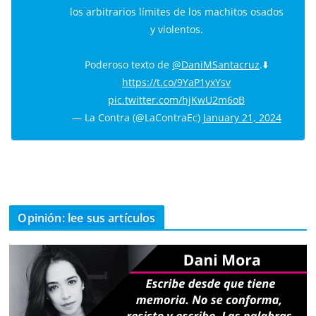
los arbitrarios límites de los machitos osados
y violentos.
Poderoso texto de
@DaniMSantacruz
.⬇️
https://t.co/9YaP1yxYsv
pic.twitter.com/hjKwU2m6oB
— La Contra (@LaContraEc)
January 21, 2024
Opinión: lee sus artículos