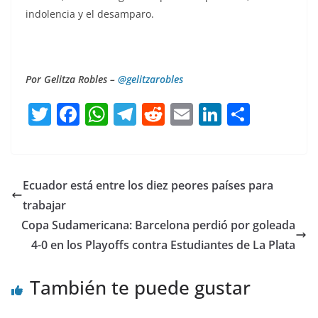
indolencia y el desamparo.
Por Gelitza Robles –
@gelitzarobles
T
F
W
T
R
E
Li
C
w
a
h
el
e
m
n
o
itt
c
at
e
d
ai
k
m
er
e
s
gr
di
l
e
p
Ecuador está entre los diez peores países para
b
A
a
t
dI
ar
trabajar
o
p
m
n
tir
Copa Sudamericana: Barcelona perdió por goleada
o
p
4-0 en los Playoffs contra Estudiantes de La Plata
k
También te puede gustar