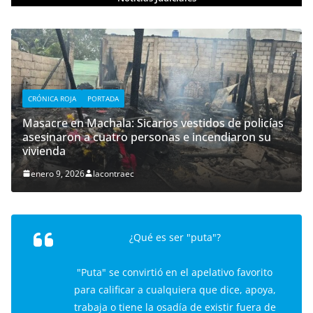
CRÓNICA ROJA
PORTADA
Masacre en Machala: Sicarios vestidos de policías
asesinaron a cuatro personas e incendiaron su
vivienda
enero 9, 2026
lacontraec
¿Qué es ser "puta"?
"Puta" se convirtió en el apelativo favorito
para calificar a cualquiera que dice, apoya,
trabaja o tiene la osadía de existir fuera de