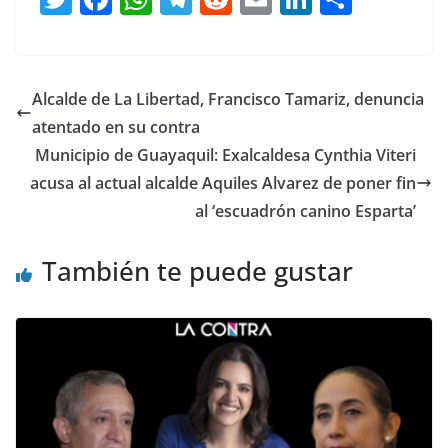
w
a
h
el
e
m
n
o
itt
c
at
e
d
ai
k
m
er
e
s
gr
di
l
e
p
Alcalde de La Libertad, Francisco Tamariz, denuncia
b
A
a
t
dI
ar
atentado en su contra
o
p
m
n
tir
Municipio de Guayaquil: Exalcaldesa Cynthia Viteri
o
p
acusa al actual alcalde Aquiles Alvarez de poner fin
al ‘escuadrón canino Esparta’
k
También te puede gustar