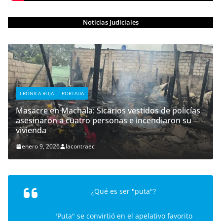
Noticias Judiciales
CRÓNICA ROJA
PORTADA
Masacre en Machala: Sicarios vestidos de policías
asesinaron a cuatro personas e incendiaron su
vivienda
enero 9, 2026
lacontraec
¿Qué es ser "puta"?
"Puta" se convirtió en el apelativo favorito