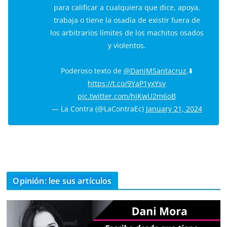
para calificar a cualquiera que dice, apoya,
trabaja o tiene la osadía de existir fuera de
los arbitrarios límites de los machitos osados
y violentos.
Poderoso texto de
@DaniMSantacruz
.⬇️
https://t.co/9YaP1yxYsv
pic.twitter.com/hjKwU2m6oB
— La Contra (@LaContraEc)
January 21, 2024
Opinión: lee sus artículos