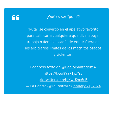
¿Qué es ser "puta"?
"Puta" se convirtió en el apelativo favorito
para calificar a cualquiera que dice, apoya,
trabaja o tiene la osadía de existir fuera de
los arbitrarios límites de los machitos osados
y violentos.
Poderoso texto de
@DaniMSantacruz
.⬇️
https://t.co/9YaP1yxYsv
pic.twitter.com/hjKwU2m6oB
— La Contra (@LaContraEc)
January 21, 2024