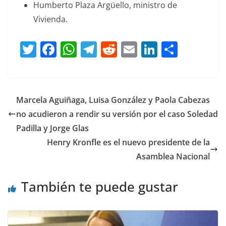
Humberto Plaza Argüello, ministro de
Vivienda.
T
F
W
T
R
E
Li
C
w
a
h
el
e
m
n
o
itt
c
at
e
d
ai
k
m
er
e
s
gr
di
l
e
p
Marcela Aguiñaga, Luisa González y Paola Cabezas
b
A
a
t
dI
ar
no acudieron a rendir su versión por el caso Soledad
o
p
m
n
tir
Padilla y Jorge Glas
o
p
Henry Kronfle es el nuevo presidente de la
Asamblea Nacional
k
También te puede gustar