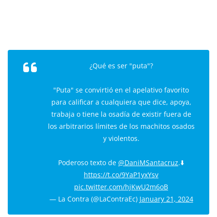
¿Qué es ser "puta"?
"Puta" se convirtió en el apelativo favorito
para calificar a cualquiera que dice, apoya,
trabaja o tiene la osadía de existir fuera de
los arbitrarios límites de los machitos osados
y violentos.
Poderoso texto de
@DaniMSantacruz
.⬇️
https://t.co/9YaP1yxYsv
pic.twitter.com/hjKwU2m6oB
— La Contra (@LaContraEc)
January 21, 2024