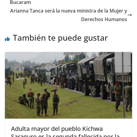
o
p
m
n
tir
Bucaram
o
p
Arianna Tanca será la nueva ministra de la Mujer y
Derechos Humanos
k
También te puede gustar
Adulta mayor del pueblo Kichwa
Saraguro es la segunda fallecida por la