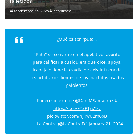
fallecidos
septiembre 25, 2025
lacontraec
¿Qué es ser "puta"?
"Puta" se convirtió en el apelativo favorito
para calificar a cualquiera que dice, apoya,
trabaja o tiene la osadía de existir fuera de
los arbitrarios límites de los machitos osados
y violentos.
Poderoso texto de
@DaniMSantacruz
.⬇️
https://t.co/9YaP1yxYsv
pic.twitter.com/hjKwU2m6oB
— La Contra (@LaContraEc)
January 21, 2024