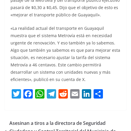
pasaje de la Metrovía y del transporte público ejecutivo
pasará de $0,30 a $0,45. Dijo que el objetivo de esto es
«mejorar el transporte público de Guayaquil».
«La realidad actual del transporte en Guayaquil
muestra que el sistema Metrovía está en necesidad
urgente de renovación. Y eso también ya lo sabemos.
Algo que también ya sabemos es que para mejorar esta
situación, es necesario ajustar la tarifa del sistema
Metrovía a 46 centavos. Este cambio permitirá
desarrollar un sistema con unidades nuevas y más
eficientes», publicó en su cuenta de X.
T
F
W
T
R
E
Li
C
w
a
h
el
e
m
n
o
itt
c
at
e
d
ai
k
m
er
e
s
gr
di
l
e
p
Asesinan a tiros a la directora de Seguridad