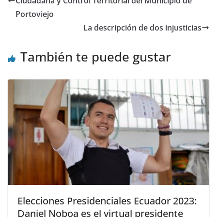
b
A
a
t
dI
ar
Ciudadana y Control Territorial del Municipio de
o
p
m
n
tir
Portoviejo
o
p
La descripción de dos injusticias
k
También te puede gustar
Elecciones Presidenciales Ecuador 2023:
Daniel Noboa es el virtual presidente