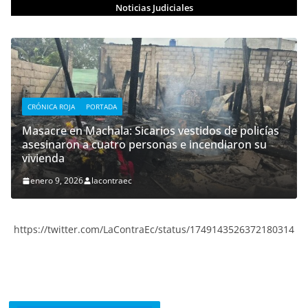
Noticias Judiciales
CRÓNICA ROJA
PORTADA
Masacre en Machala: Sicarios vestidos de policías
asesinaron a cuatro personas e incendiaron su
vivienda
enero 9, 2026
lacontraec
https://twitter.com/LaContraEc/status/1749143526372180314