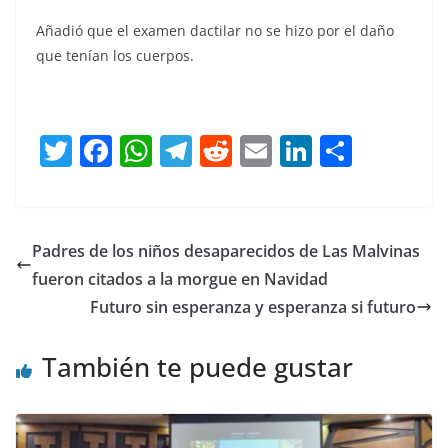
Añadió que el examen dactilar no se hizo por el daño
que tenían los cuerpos.
T
F
W
T
R
E
Li
C
w
a
h
el
e
m
n
o
itt
c
at
e
d
ai
k
m
er
e
s
gr
di
l
e
p
Padres de los niños desaparecidos de Las Malvinas
b
A
a
t
dI
ar
fueron citados a la morgue en Navidad
o
p
m
n
tir
Futuro sin esperanza y esperanza si futuro
o
p
También te puede gustar
k