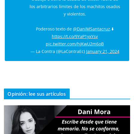
los arbitrarios límites de los machitos osados
y violentos.
Poderoso texto de
@DaniMSantacruz
.⬇️
https://t.co/9YaP1yxYsv
pic.twitter.com/hjKwU2m6oB
— La Contra (@LaContraEc)
January 21, 2024
Opinión: lee sus artículos