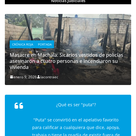
Noticias Judiciales
CRÓNICA ROJA
PORTADA
Masacre en Machala: Sicarios vestidos de policías
asesinaron a cuatro personas e incendiaron su
vivienda
enero 9, 2026
lacontraec
¿Qué es ser "puta"?
"Puta" se convirtió en el apelativo favorito
para calificar a cualquiera que dice, apoya,
trabaja o tiene la osadía de existir fuera de