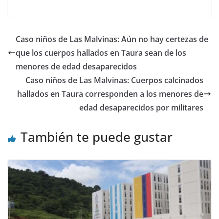
w
a
h
el
e
m
n
o
itt
c
at
e
d
ai
k
m
er
e
s
gr
di
l
e
p
Caso niños de Las Malvinas: Aún no hay certezas de
b
A
a
t
dI
ar
que los cuerpos hallados en Taura sean de los
o
p
m
n
tir
menores de edad desaparecidos
o
p
Caso niños de Las Malvinas: Cuerpos calcinados
hallados en Taura corresponden a los menores de
k
edad desaparecidos por militares
También te puede gustar