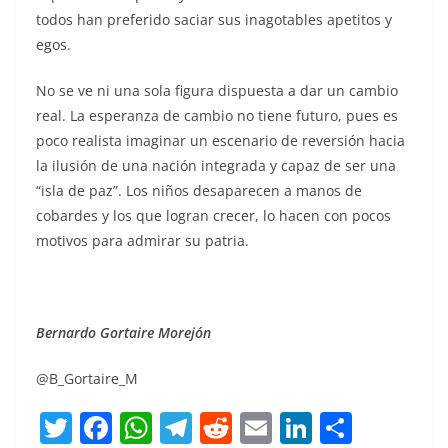
todos han preferido saciar sus inagotables apetitos y
egos.
No se ve ni una sola figura dispuesta a dar un cambio
real. La esperanza de cambio no tiene futuro, pues es
poco realista imaginar un escenario de reversión hacia
la ilusión de una nación integrada y capaz de ser una
“isla de paz”. Los niños desaparecen a manos de
cobardes y los que logran crecer, lo hacen con pocos
motivos para admirar su patria.
Bernardo Gortaire Morejón
@B_Gortaire_M
T
F
W
T
R
E
Li
C