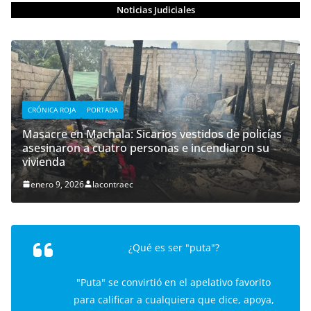
Noticias Judiciales
CRÓNICA ROJA
PORTADA
Masacre en Machala: Sicarios vestidos de policías
asesinaron a cuatro personas e incendiaron su
vivienda
enero 9, 2026
lacontraec
¿Qué es ser "puta"?
"Puta" se convirtió en el apelativo favorito
para calificar a cualquiera que dice, apoya,