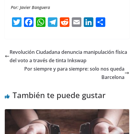
Por: Javier Banguera
T
F
W
T
R
E
Li
C
w
a
h
el
e
m
n
o
itt
c
at
e
d
ai
k
m
er
e
s
gr
di
l
e
p
Revolución Ciudadana denuncia manipulación física
b
A
a
t
dI
ar
del voto a través de tinta Inkswap
o
p
m
n
tir
Por siempre y para siempre: solo nos queda
o
p
Barcelona
k
También te puede gustar