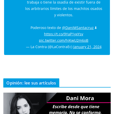
trabaja o tiene la osadía de existir fuera de
los arbitrarios límites de los machitos osados
y violentos.
Poderoso texto de
@DaniMSantacruz
.⬇️
https://t.co/9YaP1yxYsv
pic.twitter.com/hjKwU2m6oB
— La Contra (@LaContraEc)
January 21, 2024
Opinión: lee sus artículos