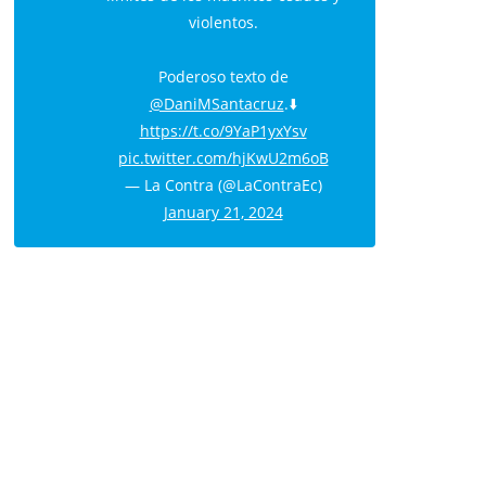
violentos.
Poderoso texto de
@DaniMSantacruz
.⬇️
https://t.co/9YaP1yxYsv
pic.twitter.com/hjKwU2m6oB
— La Contra (@LaContraEc)
January 21, 2024