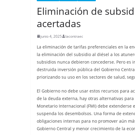
Eliminación de subsidi
acertadas
CRÓNICA ROJA
PORTADA
Nueva matanza e
junio 4, 2025
lacontraec
de Esmeraldas, 
La eliminación de tarifas preferenciales en la en
militarizada, dej
la eliminación del subsidio al diésel a los atuner
menos 13 priva
subsidios nunca debieron concederse. Pero es in
destruida inversión pública del Gobierno Central
libertad fallecid
priorizando su uso en los sectores de salud, seg
septiembre 25, 2025
lacontr
El Gobierno no debe usar estos recursos para ac
de la deuda externa, hay otras alternativas para 
Monetario Internacional (FMI) debe extenderse e
suspenda los desembolsos. Una forma de extend
obligaciones internas para no promover aún más
Gobierno Central y menor crecimiento de la eco