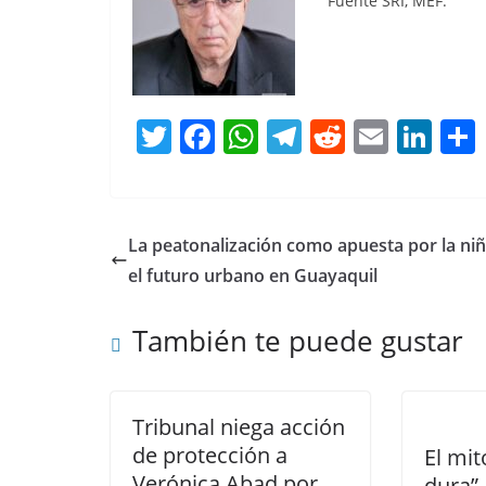
Fuente SRI, MEF.
T
F
W
T
R
E
Li
w
a
h
el
e
m
n
itt
c
at
e
d
ai
k
er
e
s
gr
di
l
e
La peatonalización como apuesta por la niñ
b
A
a
t
dI
el futuro urbano en Guayaquil
o
p
m
n
También te puede gustar
o
p
k
Tribunal niega acción
de protección a
El mit
Verónica Abad por
dura”