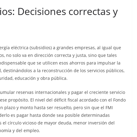
Sicarios acribillan a
os: Decisiones correctas y
funcionario municipal
frente al Municipio de
Manta
n cárcel
que está
julio 2, 2026
lacontraec
ergía eléctrica (subsidios) a grandes empresas, al igual que
a al
os, no solo va en dirección correcta y justa, sino que tales
dos de
dispensable que se utilicen esos ahorros para impulsar la
, destinándolos a la reconstrucción de los servicios públicos,
os
uridad, educación y obra pública.
aec
umular reservas internacionales y pagar el creciente servicio
ese propósito. El nivel del déficit fiscal acordado con el Fondo
n plazo y monto hasta ser resuelto, pero sin que el FMI
erlo es pagar hasta donde sea posible determinadas
 el círculo vicioso de mayor deuda, menor inversión del
nomía y del empleo.