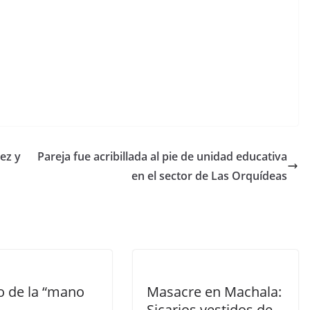
C
o
m
p
ez y
Pareja fue acribillada al pie de unidad educativa
ar
en el sector de Las Orquídeas
tir
o de la “mano
Masacre en Machala:
Sicarios vestidos de