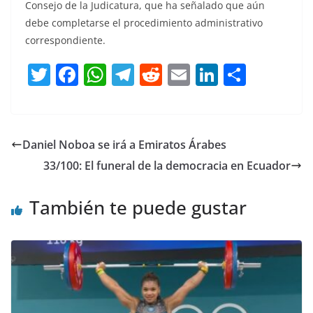
Consejo de la Judicatura, que ha señalado que aún
debe completarse el procedimiento administrativo
correspondiente.
T
F
W
T
R
E
Li
C
w
a
h
el
e
m
n
o
itt
c
at
e
d
ai
k
m
er
e
s
gr
di
l
e
p
Daniel Noboa se irá a Emiratos Árabes
b
A
a
t
dI
ar
33/100: El funeral de la democracia en Ecuador
o
p
m
n
tir
o
p
También te puede gustar
k