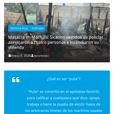
CRÓNICA ROJA
PORTADA
Masacre en Machala: Sicarios vestidos de policías
asesinaron a cuatro personas e incendiaron su
vivienda
enero 9, 2026
lacontraec
¿Qué es ser "puta"?
"Puta" se convirtió en el apelativo favorito
para calificar a cualquiera que dice, apoya,
trabaja o tiene la osadía de existir fuera de
los arbitrarios límites de los machitos osados