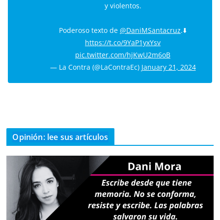
y violentos.
Poderoso texto de
@DaniMSantacruz
.⬇️
https://t.co/9YaP1yxYsv
pic.twitter.com/hjKwU2m6oB
— La Contra (@LaContraEc)
January 21, 2024
Opinión: lee sus artículos