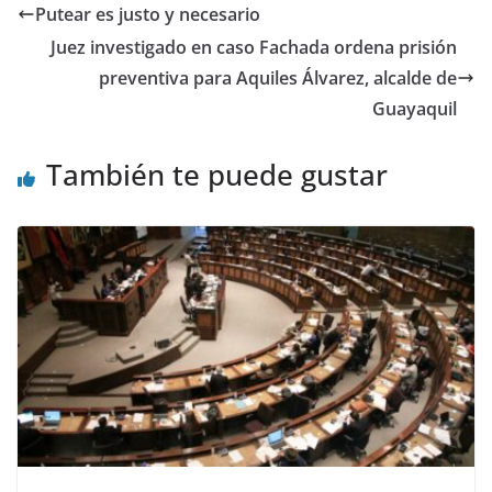
er
e
s
gr
di
l
e
p
Putear es justo y necesario
b
A
a
t
dI
ar
Juez investigado en caso Fachada ordena prisión
o
p
m
n
tir
preventiva para Aquiles Álvarez, alcalde de
o
p
Guayaquil
k
También te puede gustar