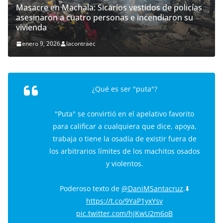
Masacre en Machala: Sicarios vestidos de policías
asesinaron a cuatro personas e incendiaron su
vivienda
enero 9, 2026
lacontraec
¿Qué es ser "puta"?
"Puta" se convirtió en el apelativo favorito
para calificar a cualquiera que dice, apoya,
trabaja o tiene la osadía de existir fuera de
los arbitrarios límites de los machitos osados
y violentos.
Poderoso texto de
@DaniMSantacruz
.⬇️
https://t.co/9YaP1yxYsv
pic.twitter.com/hjKwU2m6oB