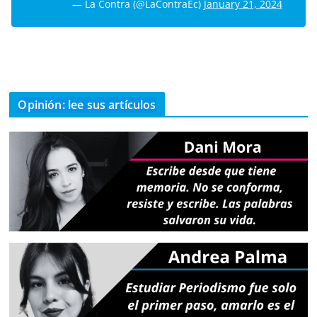
— La Contra (@LaContraEc)
January 21, 2024
Opinión: lee sus artículos