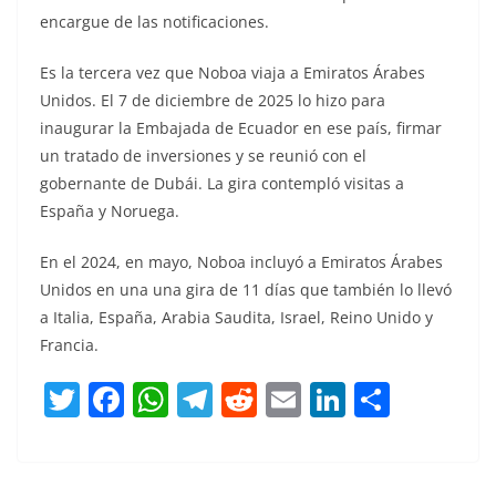
encargue de las notificaciones.
Es la tercera vez que Noboa viaja a Emiratos Árabes
Unidos. El 7 de diciembre de 2025 lo hizo para
inaugurar la Embajada de Ecuador en ese país, firmar
un tratado de inversiones y se reunió con el
gobernante de Dubái. La gira contempló visitas a
España y Noruega.
En el 2024, en mayo, Noboa incluyó a Emiratos Árabes
Unidos en una una gira de 11 días que también lo llevó
a Italia, España, Arabia Saudita, Israel, Reino Unido y
Francia.
T
F
W
T
R
E
Li
C
w
a
h
el
e
m
n
o
itt
c
at
e
d
ai
k
m