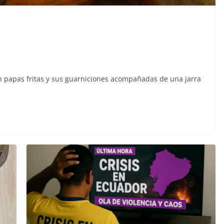
aldas,
Sicarios acribillan a
izada,
funcionario municipal
13
frente al Municipio de
ertad
Manta
julio 2, 2026
lacontraec
 papas fritas y sus guarniciones acompañadas de una jarra
aec