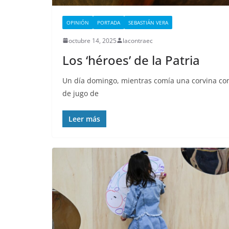
cárcel de Esmer
que está militar
OPINIÓN
PORTADA
SEBASTIÁN VERA
deja al menos 
octubre 14, 2025
lacontraec
privados de lib
Los ‘héroes’ de la Patria
fallecidos
Un día domingo, mientras comía una corvina con
septiembre 25, 2025
lacontr
de jugo de
Leer más