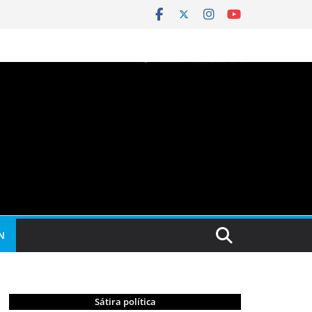
N
Sátira política