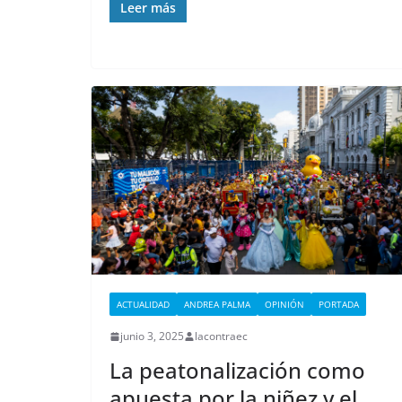
Leer más
ACTUALIDAD
ANDREA PALMA
OPINIÓN
PORTADA
junio 3, 2025
lacontraec
La peatonalización como
apuesta por la niñez y el