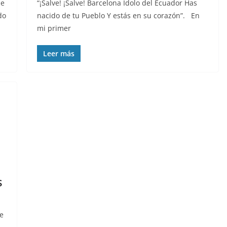
de
“¡Salve! ¡Salve! Barcelona Ídolo del Ecuador Has
do
nacido de tu Pueblo Y estás en su corazón”. En
mi primer
Leer más
s
ue