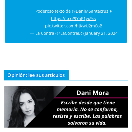
Poderoso texto de
@DaniMSantacruz
.⬇️
https://t.co/9YaP1yxYsv
pic.twitter.com/hjKwU2m6oB
— La Contra (@LaContraEc)
January 21, 2024
Opinión: lee sus artículos