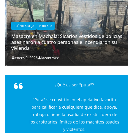
CRÓNICA ROJA
PORTADA
Masacre en Machala: Sicarios vestidos de policías
asesinaron a cuatro personas e incendiaron su
vivienda
enero 9, 2026
lacontraec
¿Qué es ser "puta"?
"Puta" se convirtió en el apelativo favorito
para calificar a cualquiera que dice, apoya,
trabaja o tiene la osadía de existir fuera de
los arbitrarios límites de los machitos osados
y violentos.