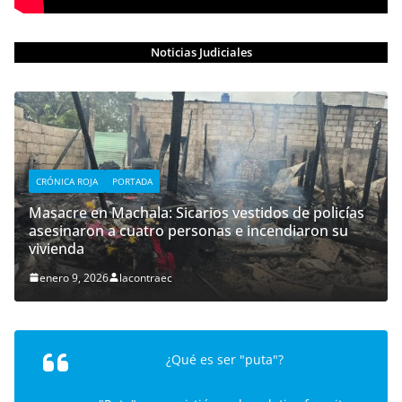
Noticias Judiciales
CRÓNICA ROJA
PORTADA
Masacre en Machala: Sicarios vestidos de policías
asesinaron a cuatro personas e incendiaron su
vivienda
enero 9, 2026
lacontraec
¿Qué es ser "puta"?