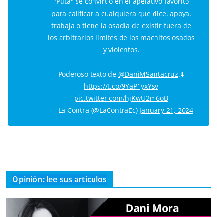
"Puta" se convirtió en el apelativo favorito
para calificar a cualquiera que dice, apoya,
trabaja o tiene la osadía de existir fuera de
los arbitrarios límites de los machitos osados
y violentos.
Poderoso texto de
@DaniMSantacruz
.⬇️
https://t.co/9YaP1yxYsv
pic.twitter.com/hjKwU2m6oB
— La Contra (@LaContraEc)
January 21, 2024
Opinión: lee sus artículos