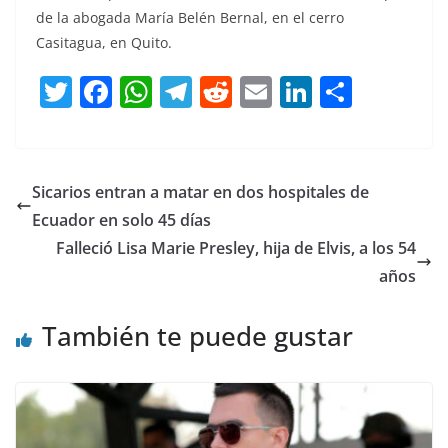
de la abogada María Belén Bernal, en el cerro
Casitagua, en Quito.
T
F
W
T
R
E
Li
C
w
a
h
el
e
m
n
o
itt
c
at
e
d
ai
k
m
er
e
s
gr
di
l
e
p
Sicarios entran a matar en dos hospitales de
b
A
a
t
dI
ar
Ecuador en solo 45 días
o
p
m
n
tir
Falleció Lisa Marie Presley, hija de Elvis, a los 54
o
p
años
k
También te puede gustar