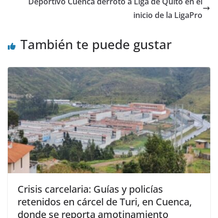
o
p
m
n
tir
Deportivo Cuenca derrotó a Liga de Quito en el
o
p
inicio de la LigaPro
k
También te puede gustar
Crisis carcelaria: Guías y policías
retenidos en cárcel de Turi, en Cuenca,
donde se reporta amotinamiento