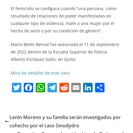
El femicidio se configura cuando “una persona, como
resultado de relaciones de poder manifestadas en
cualquier tipo de violencia, mate a una mujer por el
hecho de serlo o por su condición de género”.
María Belén Bernal fue asesinada el 11 de septiembre
de 2022 dentro de la Escuela Superior de Policía
Alberto Enríquez Gallo, en Quito.
Mira los detalles de este caso.
T
F
W
T
R
E
Li
C
w
a
h
el
e
m
n
o
itt
c
at
e
d
ai
k
m
er
e
s
gr
di
l
e
p
Lenín Moreno y su familia serán investigados por
b
A
a
t
dI
ar
cohecho por el caso Sinodydro