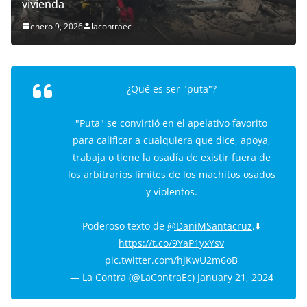
vivienda
enero 9, 2026
lacontraec
¿Qué es ser "puta"?
"Puta" se convirtió en el apelativo favorito
para calificar a cualquiera que dice, apoya,
trabaja o tiene la osadía de existir fuera de
los arbitrarios límites de los machitos osados
y violentos.
Poderoso texto de
@DaniMSantacruz
.⬇️
https://t.co/9YaP1yxYsv
pic.twitter.com/hjKwU2m6oB
— La Contra (@LaContraEc)
January 21, 2024