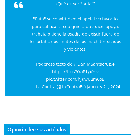
¿Qué es ser "puta"?
"Puta" se convirtió en el apelativo favorito
para calificar a cualquiera que dice, apoya,
trabaja o tiene la osadía de existir fuera de
los arbitrarios límites de los machitos osados
y violentos.
Poderoso texto de
@DaniMSantacruz
.⬇️
https://t.co/9YaP1yxYsv
pic.twitter.com/hjKwU2m6oB
— La Contra (@LaContraEc)
January 21, 2024
Opinión: lee sus artículos