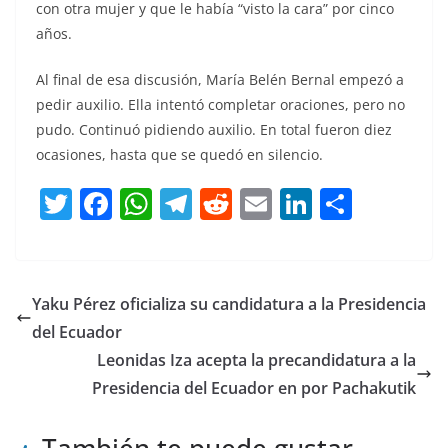
con otra mujer y que le había “visto la cara” por cinco
años.
Al final de esa discusión, María Belén Bernal empezó a
pedir auxilio. Ella intentó completar oraciones, pero no
pudo. Continuó pidiendo auxilio. En total fueron diez
ocasiones, hasta que se quedó en silencio.
T
F
W
T
R
E
Li
C
w
a
h
el
e
m
n
o
itt
c
at
e
d
ai
k
m
er
e
s
gr
di
l
e
p
Yaku Pérez oficializa su candidatura a la Presidencia
b
A
a
t
dI
ar
del Ecuador
o
p
m
n
tir
Leonidas Iza acepta la precandidatura a la
o
p
Presidencia del Ecuador en por Pachakutik
k
También te puede gustar