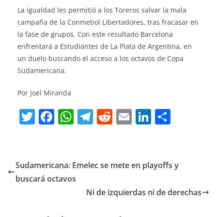
La igualdad les permitió a los Toreros salvar la mala
campaña de la Conmebol Libertadores, tras fracasar en
la fase de grupos. Con este resultado Barcelona
enfrentará a Estudiantes de La Plata de Argentina, en
un duelo buscando el acceso a los octavos de Copa
Sudamericana.
Por Joel Miranda
T
F
W
T
R
E
Li
C
w
a
h
el
e
m
n
o
itt
c
at
e
d
ai
k
m
er
e
s
gr
di
l
e
p
Sudamericana: Emelec se mete en playoffs y
b
A
a
t
dI
ar
buscará octavos
o
p
m
n
tir
Ni de izquierdas ni de derechas
o
p