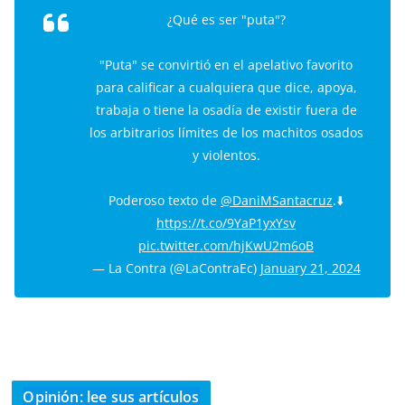
¿Qué es ser "puta"?
"Puta" se convirtió en el apelativo favorito
para calificar a cualquiera que dice, apoya,
trabaja o tiene la osadía de existir fuera de
los arbitrarios límites de los machitos osados
y violentos.
Poderoso texto de
@DaniMSantacruz
.⬇️
https://t.co/9YaP1yxYsv
pic.twitter.com/hjKwU2m6oB
— La Contra (@LaContraEc)
January 21, 2024
Opinión: lee sus artículos