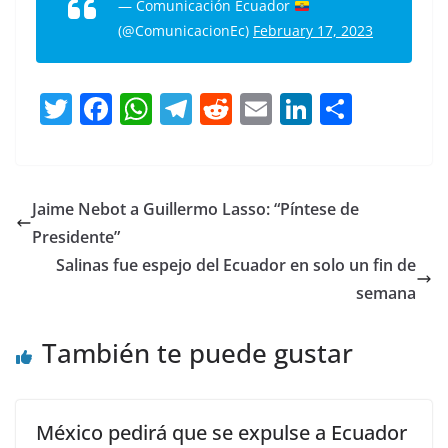
— Comunicación Ecuador
(@ComunicacionEc)
February 17, 2023
T
F
W
T
R
E
Li
C
w
a
h
el
e
m
n
o
itt
c
at
e
d
ai
k
m
er
e
s
gr
di
l
e
p
Jaime Nebot a Guillermo Lasso: “Píntese de
b
A
a
t
dI
ar
Presidente”
o
p
m
n
tir
Salinas fue espejo del Ecuador en solo un fin de
o
p
semana
k
También te puede gustar
México pedirá que se expulse a Ecuador