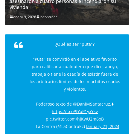
asesinaron a cuatro personas e incendiaron su
vivienda
enero 9, 2026
lacontraec
¿Qué es ser "puta"?
"Puta" se convirtió en el apelativo favorito
para calificar a cualquiera que dice, apoya,
trabaja o tiene la osadía de existir fuera de
los arbitrarios límites de los machitos osados
y violentos.
Poderoso texto de
@DaniMSantacruz
.⬇️
https://t.co/9YaP1yxYsv
pic.twitter.com/hjKwU2m6oB
— La Contra (@LaContraEc)
January 21, 2024