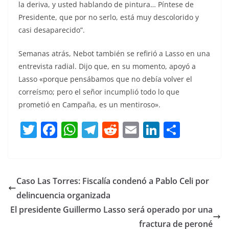
la deriva, y usted hablando de pintura… Píntese de
Presidente, que por no serlo, está muy descolorido y
casi desaparecido”.
Semanas atrás, Nebot también se refirió a Lasso en una
entrevista radial. Dijo que, en su momento, apoyó a
Lasso «porque pensábamos que no debía volver el
correísmo; pero el señor incumplió todo lo que
prometió en Campaña, es un mentiroso».
T
F
W
T
R
E
Li
C
w
a
h
el
e
m
n
o
itt
c
at
e
d
ai
k
m
er
e
s
gr
di
l
e
p
Caso Las Torres: Fiscalía condenó a Pablo Celi por
b
A
a
t
dI
ar
delincuencia organizada
o
p
m
n
tir
El presidente Guillermo Lasso será operado por una
o
p
fractura de peroné