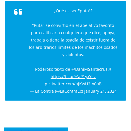
¿Qué es ser "puta"?
"Puta" se convirtió en el apelativo favorito
para calificar a cualquiera que dice, apoya,
trabaja o tiene la osadía de existir fuera de
los arbitrarios límites de los machitos osados
y violentos.
Poderoso texto de
@DaniMSantacruz
.⬇️
https://t.co/9YaP1yxYsv
pic.twitter.com/hjKwU2m6oB
— La Contra (@LaContraEc)
January 21, 2024