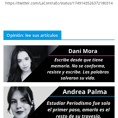
https://twitter.com/LaContraEc/status/1749143526372180314
Opinión: lee sus artículos