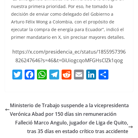
nuestra primera prioridad. Por eso, he tomado la
decisión de enviar como delegado del Gobierno a
Arturo Félix Wong a Colombia, con el propósito de
ejecutar la compra de energía para Ecuador”, indicó el
primer mandatario en X, sin precisar mayores detalles.
https://x.com/presidencia_ec/status/1855957396
826247646?s=46&t=0iUiogcqoMFGHsClZk1qog
T
F
W
T
R
E
Li
C
w
a
h
el
e
m
n
o
itt
c
at
e
d
ai
k
m
er
e
s
gr
di
l
e
p
Ministerio de Trabajo suspende a la vicepresidenta
b
A
a
t
dI
ar
Verónica Abad por 150 días sin remuneración
o
p
m
n
tir
Falleció Marco Angulo, jugador de Liga de Quito,
o
p
tras 35 días en estado crítico tras accidente