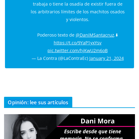
trabaja o tiene la osadía de existir fuera de
los arbitrarios límites de los machitos osados
y violentos.
Poderoso texto de
@DaniMSantacruz
.⬇️
https://t.co/9YaP1yxYsv
pic.twitter.com/hjKwU2m6oB
— La Contra (@LaContraEc)
January 21, 2024
Opinión: lee sus artículos