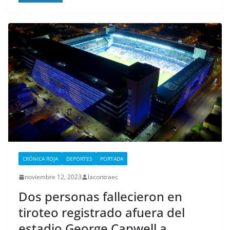
CRÓNICA ROJA
DEPORTES
PORTADA
noviembre 12, 2023
lacontraec
Dos personas fallecieron en
tiroteo registrado afuera del
estadio George Capwell a