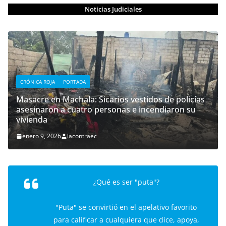
Noticias Judiciales
CRÓNICA ROJA
PORTADA
Masacre en Machala: Sicarios vestidos de policías
asesinaron a cuatro personas e incendiaron su
vivienda
enero 9, 2026
lacontraec
¿Qué es ser "puta"?
"Puta" se convirtió en el apelativo favorito
para calificar a cualquiera que dice, apoya,