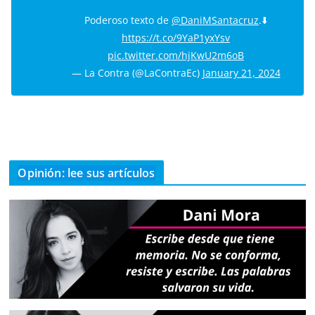
Poderoso texto de
@DaniMSantacruz
.⬇️
https://t.co/9YaP1yxYsv
pic.twitter.com/hjKwU2m6oB
— La Contra (@LaContraEc)
January 21, 2024
Opinión: lee sus artículos