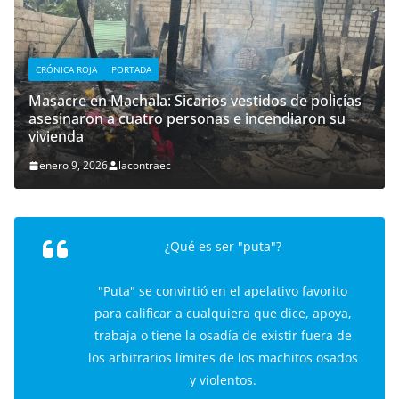
CRÓNICA ROJA
PORTADA
Masacre en Machala: Sicarios vestidos de policías
asesinaron a cuatro personas e incendiaron su
vivienda
enero 9, 2026
lacontraec
¿Qué es ser "puta"?
"Puta" se convirtió en el apelativo favorito
para calificar a cualquiera que dice, apoya,
trabaja o tiene la osadía de existir fuera de
los arbitrarios límites de los machitos osados
y violentos.